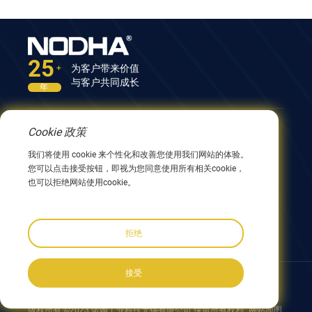
25
为客户带来价值
+
与客户共同成长
年
Cookie 政策
联系我们
我们将使用 cookie 来个性化和改善您使用我们网站的体验。
中国江苏省无锡市兴阳路9号12号楼 214082
您可以点击接受按钮，即视为您同意使用所有相关cookie，
0086 510 8580 8562
也可以拒绝网站使用cookie。
0086 152 5144 1199
info@nodha.com
sales@nodha.com
拒绝
接受
跟着我们:
版权所有 ©2023 诺翰工业科技无锡有限公司 保留所有权利
网站地图