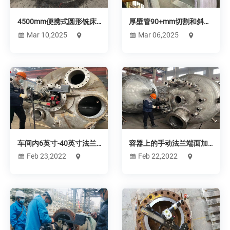
4500mm便携式圆形铣床
厚壁管90+mm切割和斜切
在门式起重机制造过程中
作业
Mar 10,2025
Mar 06,2025
的应用
车间内6英寸-40英寸法兰
容器上的手动法兰端面加
端面机
工
Feb 23,2022
Feb 22,2022