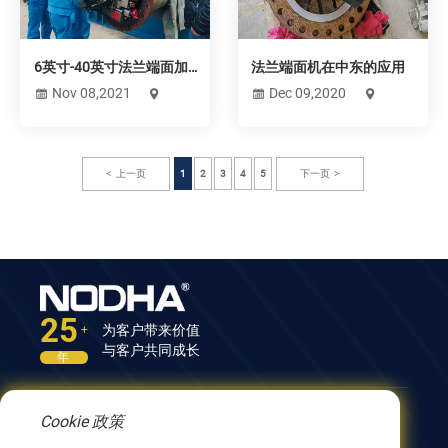
6英寸-40英寸法兰端面加
法兰端面机在中东的应用
工机，化工厂------中国
Nov 08,2021
Dec 09,2020
上一页
1
2
3
4
5
下一页
25
为客户带来价值
+
与客户共同成长
年
Cookie 政策
联系我们