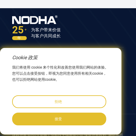
25
为客户带来价值
+
与客户共同成长
年
Cookie 政策
联系我们
我们将使用 cookie 来个性化和改善您使用我们网站的体验。
中国江苏省无锡市兴阳路9号12号楼 214082
您可以点击接受按钮，即视为您同意使用所有相关cookie，
0086 510 8580 8562
也可以拒绝网站使用cookie。
0086 152 5144 1199
info@nodha.com
sales@nodha.com
拒绝
接受
跟着我们:
版权所有 ©2023 诺翰工业科技无锡有限公司 保留所有权利
网站地图