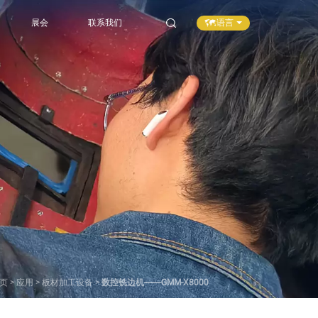
语言
展会
联系我们
页
>
应用
>
板材加工设备
>
数控铣边机--------GMM-X8000