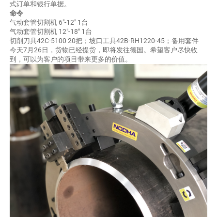
式订单和银行单据。
命令
气动套管切割机 6″-12″ 1台
气动套管切割机 12″-18″ 1台
切削刀具42C-5100 20把；坡口工具42B-RH1220-45；备用套件
今天7月26日，货物已经提货，即将发往德国。希望客户尽快收
到，可以为客户的项目带来更多的价值。