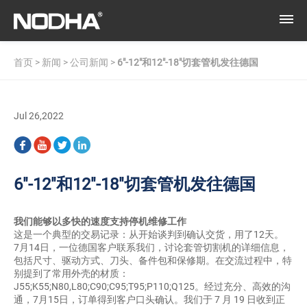
首页
>
新闻
>
公司新闻
>
6″-12″和12″-18″切套管机发往德国
Jul 26,2022
6″-12″和12″-18″切套管机发往德国
我们能够以多快的速度支持停机维修工作
这是一个典型的交易记录：从开始谈判到确认交货，用了12天。
7月14日，一位德国客户联系我们，讨论套管切割机的详细信息，
包括尺寸、驱动方式、刀头、备件包和保修期。在交流过程中，特
别提到了常用外壳的材质：
J55;K55;N80,L80;C90;C95;T95;P110;Q125。经过充分、高效的沟
通，7月15日，订单得到客户口头确认。我们于 7 月 19 日收到正