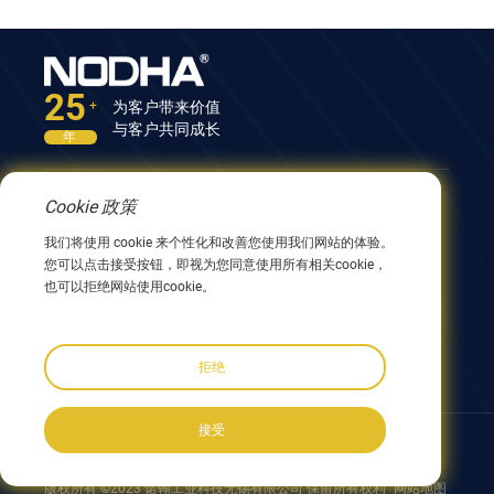
25
为客户带来价值
+
与客户共同成长
年
Cookie 政策
联系我们
我们将使用 cookie 来个性化和改善您使用我们网站的体验。
中国江苏省无锡市兴阳路9号12号楼 214082
您可以点击接受按钮，即视为您同意使用所有相关cookie，
0086 510 8580 8562
也可以拒绝网站使用cookie。
0086 152 5144 1199
info@nodha.com
sales@nodha.com
拒绝
接受
跟着我们:
版权所有 ©2023 诺翰工业科技无锡有限公司 保留所有权利
网站地图