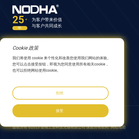
25
为客户带来价值
+
与客户共同成长
年
Cookie 政策
联系我们
我们将使用 cookie 来个性化和改善您使用我们网站的体验。
中国江苏省无锡市兴阳路9号12号楼 214082
您可以点击接受按钮，即视为您同意使用所有相关cookie，
0086 510 8580 8562
也可以拒绝网站使用cookie。
0086 152 5144 1199
info@nodha.com
sales@nodha.com
拒绝
接受
跟着我们:
版权所有 ©2023 诺翰工业科技无锡有限公司 保留所有权利
网站地图