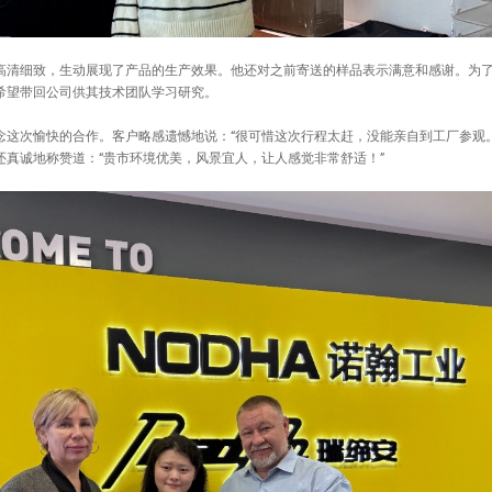
高清细致，生动展现了产品的生产效果。他还对之前寄送的样品表示满意和感谢。为
希望带回公司供其技术团队学习研究。
这次愉快的合作。客户略感遗憾地说：“很可惜这次行程太赶，没能亲自到工厂参观。
真诚地称赞道：“贵市环境优美，风景宜人，让人感觉非常舒适！”