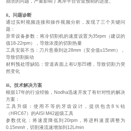
崩溃的问题，严重影响了离岸平台管道预制的进度。
ii。问题诊断
通过实时视频连接和操作视频分析，发现了三个关键问
题：
异常设备参数：将冷切割机的速度设置为35rpm（建议的
值18-22rpm），导致浓度的切割热量
工具安装不当：刀片悬垂到达28mm（安全值≤15mm），
导致切割振动
材料预处理缺陷：管道表面上有U形凹槽，导致切割力突
然变化
iii。技术解决方案
根据17年的行业经验，Nodha迅速开发了有针对性的解决
方案：
工具升级：使用不等的牙齿设计，提供包含8％钴
（HRC67）的AISI M42超级工具
参数优化：将速度降低到20rpm，将进料速度调整为
0.15mm/r，切割液流速增加到12L/min