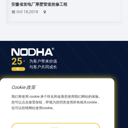
安徽省发电厂厚壁管道抢修工程
Oct 18,2018
25
为客户带来价值
+
与客户共同成长
年
Cookie 政策
联系我们
我们将使用 cookie 来个性化和改善您使用我们网站的体验。
中国江苏省无锡市兴阳路9号12号楼 214082
您可以点击接受按钮，即视为您同意使用所有相关cookie，
0086 510 8580 8562
也可以拒绝网站使用cookie。
0086 152 5144 1199
info@nodha.com
sales@nodha.com